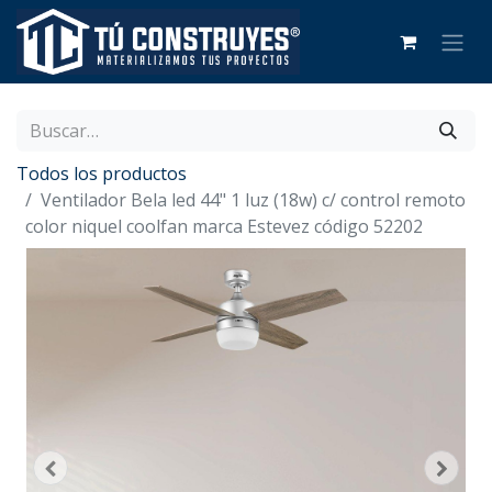
Todos los productos
Ventilador Bela led 44" 1 luz (18w) c/ control remoto
color niquel coolfan marca Estevez código 52202